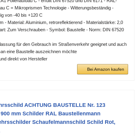
A1 Folienaufbau C - erfüllt DIN 67520 und DIN 6171 - RAL-
au C = Mikroprismen Technologie - Witterungsbeständig -
ig von -40 bis +120 C
m - Material: Aluminium, retroreflektierend - Materialstärke: 2,0
art: Zum Verschrauben - Symbol: Baustelle - Norm: DIN 67520
lassung für den Gebrauch im Straßenverkehr geeignet und auch
man eine Baustelle auszeichnen möchte
d direkt von Hersteller
Bei Amazon kaufen
hrsschild ACHTUNG BAUSTELLE Nr. 123
 900 mm Schilder RAL Baustellenmann
hrsschilder Schaufelmannschild Schild Rot,
z