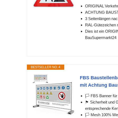
ORIGINAL Verkehrs
ACHTUNG BAUS
3 Seitenlängen nac
RAL-Gütezeichen n
Dies ist ein ORIG
BauSupermarkt24
BESTSELLER NO. 4
FBS Baustellenb
mit Achtung Bau
🏳️ FBS Banner für
🏴 Sicherheit und 
entsprechende Kenn
🏳️ Mesh 100% Wette