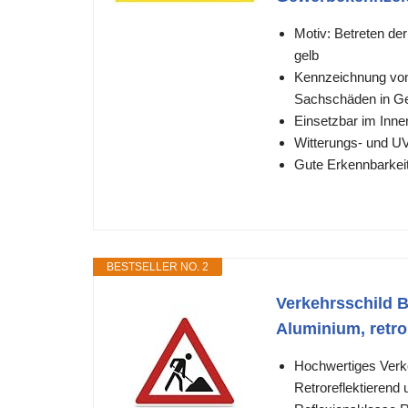
Motiv: Betreten de
gelb
Kennzeichnung von
Sachschäden in G
Einsetzbar im Inn
Witterungs- und UV
Gute Erkennbarkei
BESTSELLER NO. 2
Verkehrsschild Ba
Aluminium, retro
Hochwertiges Verkeh
Retroreflektierend