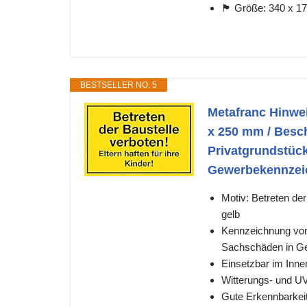
🏴 Größe: 340 x 1
BESTSELLER NO. 5
Metafranc Hinwei
x 250 mm / Beschi
Privatgrundstück
Gewerbekennzei
Motiv: Betreten de
gelb
Kennzeichnung von
Sachschäden in G
Einsetzbar im Inn
Witterungs- und UV
Gute Erkennbarkei