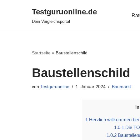
Testguruonline.de
Rat
Zum
Dein Vergleichsportal
Inhalt
springen
Startseite
»
Baustellenschild
Baustellenschild
von
Testguruonline
1. Januar 2024
Baumarkt
In
1
Herzlich willkommen bei 
1.0.1
Die TOP
1.0.2
Baustellens