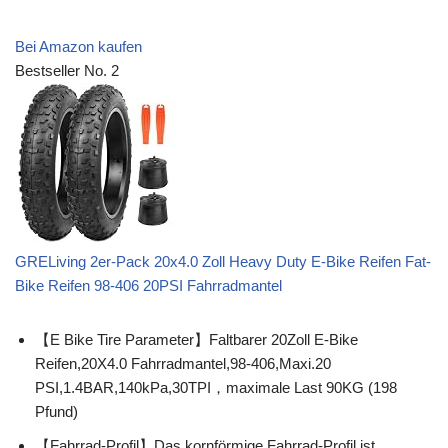
Bei Amazon kaufen
Bestseller No. 2
GRELiving 2er-Pack 20x4.0 Zoll Heavy Duty E-Bike Reifen Fat-
Bike Reifen 98-406 20PSI Fahrradmantel
【E Bike Tire Parameter】Faltbarer 20Zoll E-Bike
Reifen,20X4.0 Fahrradmantel,98-406,Maxi.20
PSI,1.4BAR,140kPa,30TPI，maximale Last 90KG (198
Pfund)
【Fahrrad-Profil】Das kornförmige Fahrrad-Profil ist