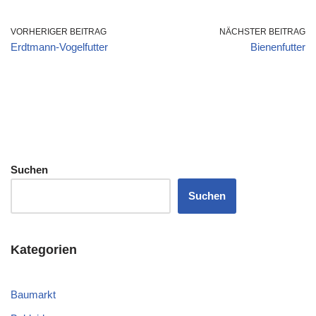
VORHERIGER BEITRAG
NÄCHSTER BEITRAG
Erdtmann-Vogelfutter
Bienenfutter
Suchen
Suchen
Kategorien
Baumarkt