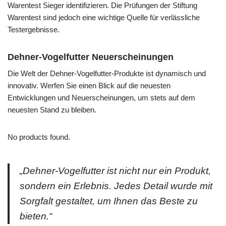
Warentest Sieger identifizieren. Die Prüfungen der Stiftung
Warentest sind jedoch eine wichtige Quelle für verlässliche
Testergebnisse.
Dehner-Vogelfutter Neuerscheinungen
Die Welt der Dehner-Vogelfutter-Produkte ist dynamisch und
innovativ. Werfen Sie einen Blick auf die neuesten
Entwicklungen und Neuerscheinungen, um stets auf dem
neuesten Stand zu bleiben.
No products found.
„Dehner-Vogelfutter ist nicht nur ein Produkt,
sondern ein Erlebnis. Jedes Detail wurde mit
Sorgfalt gestaltet, um Ihnen das Beste zu
bieten.“