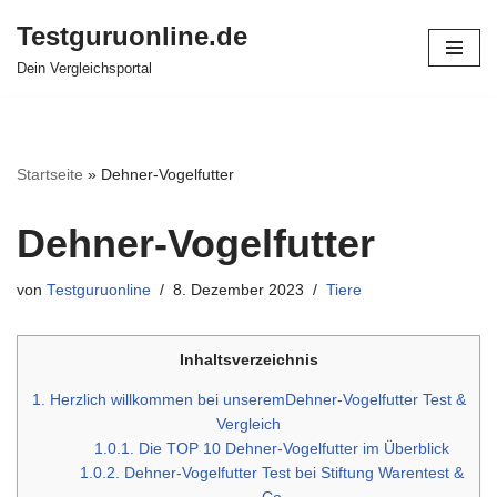
Testguruonline.de
Zum
Dein Vergleichsportal
Inhalt
springen
Startseite
»
Dehner-Vogelfutter
Dehner-Vogelfutter
von
Testguruonline
8. Dezember 2023
Tiere
Inhaltsverzeichnis
1.
Herzlich willkommen bei unseremDehner-Vogelfutter Test &
Vergleich
1.0.1.
Die TOP 10 Dehner-Vogelfutter im Überblick
1.0.2.
Dehner-Vogelfutter Test bei Stiftung Warentest &