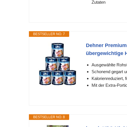
Zutaten
BESTSELLER NO. 7
Dehner Premium H
übergewichtige H
Ausgewählte Rohst
Schonend gegart un
Kalorienreduziert,
Mit der Extra-Porti
BESTSELLER NO. 8