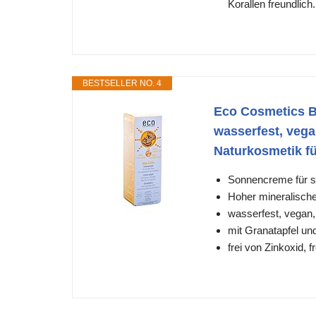
Korallen freundlich.
BESTSELLER NO. 4
Eco Cosmetics B
wasserfest, vegan
Naturkosmetik f
Sonnencreme für s
Hoher mineralische
wasserfest, vegan,
mit Granatapfel u
frei von Zinkoxid, 