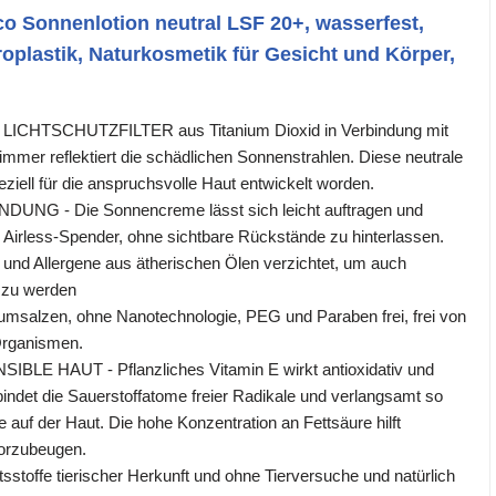
o Sonnenlotion neutral LSF 20+, wasserfest,
oplastik, Naturkosmetik für Gesicht und Körper,
CHTSCHUTZFILTER aus Titanium Dioxid in Verbindung mit
mer reflektiert die schädlichen Sonnenstrahlen. Diese neutrale
eziell für die anspruchsvolle Haut entwickelt worden.
NG - Die Sonnencreme lässt sich leicht auftragen und
 Airless-Spender, ohne sichtbare Rückstände zu hinterlassen.
l und Allergene aus ätherischen Ölen verzichtet, um auch
t zu werden
msalzen, ohne Nanotechnologie, PEG und Paraben frei, frei von
Organismen.
LE HAUT - Pflanzliches Vitamin E wirkt antioxidativ und
bindet die Sauerstoffatome freier Radikale und verlangsamt so
 auf der Haut. Die hohe Konzentration an Fettsäure hilft
vorzubeugen.
stoffe tierischer Herkunft und ohne Tierversuche und natürlich