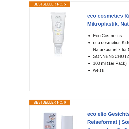
BESTSELLER NO. 5
eco cosmetics K
Mikroplastik, Na
Eco Cosmetics
eco cosmetics Kid
Naturkosmetik für 
SONNENSCHUT
100 ml (1er Pack)
weiss
BESTSELLER NO. 6
eco elio Gesicht
Reiseformat | S