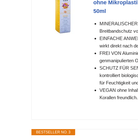
ohne Mikroplasti
50ml
MINERALISCHER SO
Breitbandschutz v
EINFACHE ANWENDUN
wirkt direkt nach d
FREI VON Aluminiu
genmanipulierten 
SCHUTZ FÜR SENSI
kontrolliert biolo
für Feuchtigkeit un
VEGAN ohne Inhalts
Korallen freundlich.
BESTSELLER NO. 3