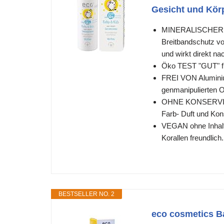
Gesicht und Kör
MINERALISCHER SO
Breitbandschutz vo
und wirkt direkt n
Öko TEST "GUT" f
FREI VON Aluminiu
genmanipulierten 
OHNE KONSERVIER
Farb- Duft und Kons
VEGAN ohne Inhalts
Korallen freundlich.
BESTSELLER NO. 2
eco cosmetics B