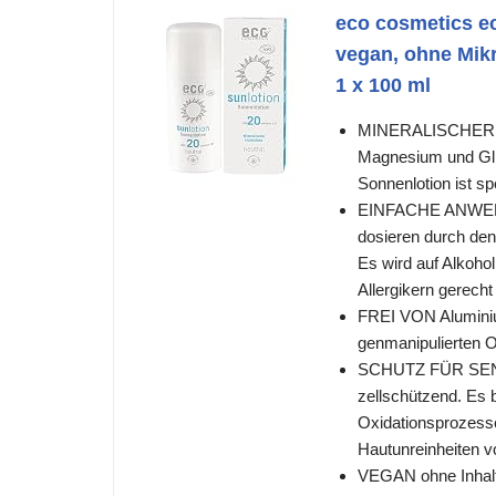
eco cosmetics ec
vegan, ohne Mikr
1 x 100 ml
MINERALISCHER LI
Magnesium und Glim
Sonnenlotion ist sp
EINFACHE ANWENDU
dosieren durch den
Es wird auf Alkoho
Allergikern gerech
FREI VON Aluminiu
genmanipulierten 
SCHUTZ FÜR SENSIB
zellschützend. Es 
Oxidationsprozesse
Hautunreinheiten 
VEGAN ohne Inhalts