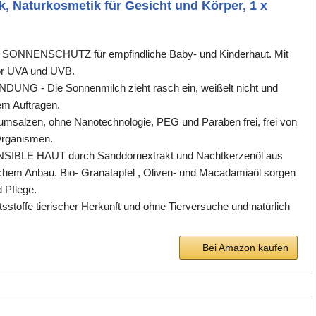
k, Naturkosmetik für Gesicht und Körper, 1 x
NNENSCHUTZ für empfindliche Baby- und Kinderhaut. Mit
or UVA und UVB.
G - Die Sonnenmilch zieht rasch ein, weißelt nicht und
em Auftragen.
msalzen, ohne Nanotechnologie, PEG und Paraben frei, frei von
Organismen.
BLE HAUT durch Sanddornextrakt und Nachtkerzenöl aus
gischem Anbau. Bio- Granatapfel , Oliven- und Macadamiaöl sorgen
d Pflege.
stoffe tierischer Herkunft und ohne Tierversuche und natürlich
Bei Amazon kaufen