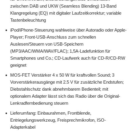
zwischen DAB und UKW (Seamless Blending) 13-Band
Klangregelung (EQ) mit digitaler Laufzeitkorrektur; variable
Tastenbeleuchtung
iPod/iPhone-Steuerung wahlweise über Autoradio oder Apple-
Player; Front-USB-Anschluss zum schnellen
Auslesen/Steuern von USB-Speichern
(MP3/AAC/WMA/WAV/FLAC); 1,5A-Ladefunktion für
Smartphones und Co.; CD-Laufwerk auch für CD-R/CD-RW
geeignet
MOS-FET Verstärker 4 x 50 W für kraftvollen Sound; 3
Vorverstärkerausgänge mit 2.5 V für zusätzliche Endstufen;
Diebstahlschutz dank abnehmbarem Bedienteil; mit
optionalem Adapter lässt sich das Radio über die Original-
Lenkradfernbedienung steuern
Lieferumfang: Einbaurahmen, Frontblende,
Entriegelungswerkzeug, Freisprechmikrofon, ISO-
Adapterkabel