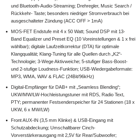
und Bluetooth-Audio-Streaming; Drehregler, Music Search /
Rückkehr- Taste; besonders niedriger Stromverbrauch bei
ausgeschalteter Zündung (ACC OFF > 1mA)
MOS-FET Endstufe mit 4 x 50 Watt; Sound DSP mit 13-
Band Equalizer und Preset EQ (10 Voreinstellungen & 1 x frei
wählbar); digitale Laufzeitkorrektur (DTA) für optimale
Klangqualität; Klang-Tuning für alle Quellen durch „K2“-
Technologie; 3-Wege Aktivweiche; 5-stufiger Bass-Boost-
und 2-stufige Loudness-Funktion; USB-Wiedergabeformate:
MP3, WMA, WAV & FLAC (24Bit/96kHz)
Digital-Empfänger für DAB+ mit „Seamless Blending“;
UKW/MW/LW-Hochleistungstuner mit RDS, Radio Text,
PTY; permanenter Festsenderspeicher für 24 Stationen (18 x
UKW, 6 x MW/LW)
Front AUX-IN (3,5 mm Klinke) & USB-Eingang mit
Schutzabdeckung; Umschaltbarer Cinch-
Vorverstärkerausgang mit 2,5V für Rear/Subwoofer;