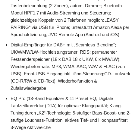
Tastenbeleuchtung (2-Zonen), autom. Dimmer; Bluetooth-
Modul HPF1.7 mit Audio-Streaming und Steuerung;
gleichzeitiges Koppeln von 2 Telefonen möglich; „EASY
PAIRING“ via USB für iPhone; unterstützt Amazon Alexa per
Sprachaktivierung; JVC Remote App (Android und iOS)
Digital-Empfänger für DAB+ mit „Seamless Blending“;
UKW/MW/LW-Hochleistungstuner; RDS; permanenter
Festsenderspeicher (18 x DAB,18 x UKW, 6 x MW/LW);
Wiedergabeformate: MP3, WMA; AAC, WAV & FLAC (von
USB); Front-USB-Eingang inkl. iPod-Steuerung;CD-Laufwerk
(CD-R/RW & CD-Text); Wiederholfunktion &
Zufallswiedergabe
EQ Pro (13-Band Equalizer & 11 Preset EQ; Digitale
Laufzeitkorrektur (DTA) für optimale Klangqualität; Klang-
Tuning durch „K2“-Technologie; 5-stufiger Bass-Boost- und 2-
stufige Loudness-Funktion; aktives Tief- und Hochpassfilter;
3-Wege Aktivweiche