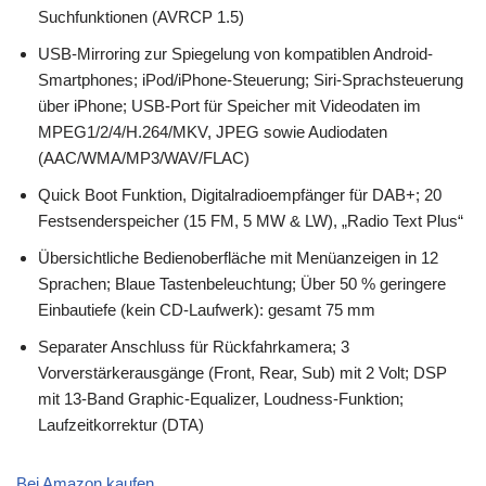
Suchfunktionen (AVRCP 1.5)
USB-Mirroring zur Spiegelung von kompatiblen Android-
Smartphones; iPod/iPhone-Steuerung; Siri-Sprachsteuerung
über iPhone; USB-Port für Speicher mit Videodaten im
MPEG1/2/4/H.264/MKV, JPEG sowie Audiodaten
(AAC/WMA/MP3/WAV/FLAC)
Quick Boot Funktion, Digitalradioempfänger für DAB+; 20
Festsenderspeicher (15 FM, 5 MW & LW), „Radio Text Plus“
Übersichtliche Bedienoberfläche mit Menüanzeigen in 12
Sprachen; Blaue Tastenbeleuchtung; Über 50 % geringere
Einbautiefe (kein CD-Laufwerk): gesamt 75 mm
Separater Anschluss für Rückfahrkamera; 3
Vorverstärkerausgänge (Front, Rear, Sub) mit 2 Volt; DSP
mit 13-Band Graphic-Equalizer, Loudness-Funktion;
Laufzeitkorrektur (DTA)
Bei Amazon kaufen