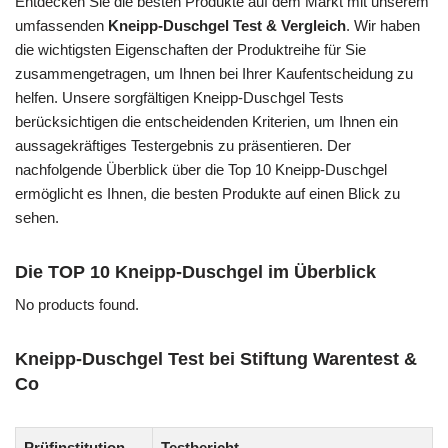
Entdecken Sie die besten Produkte auf dem Markt mit unserem
umfassenden
Kneipp-Duschgel Test & Vergleich
. Wir haben
die wichtigsten Eigenschaften der Produktreihe für Sie
zusammengetragen, um Ihnen bei Ihrer Kaufentscheidung zu
helfen. Unsere sorgfältigen Kneipp-Duschgel Tests
berücksichtigen die entscheidenden Kriterien, um Ihnen ein
aussagekräftiges Testergebnis zu präsentieren. Der
nachfolgende Überblick über die Top 10 Kneipp-Duschgel
ermöglicht es Ihnen, die besten Produkte auf einen Blick zu
sehen.
Die TOP 10 Kneipp-Duschgel im Überblick
No products found.
Kneipp-Duschgel Test bei Stiftung Warentest &
Co
Prüfinstitution
Testbericht