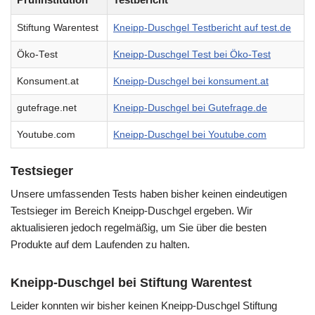
Stiftung Warentest
Kneipp-Duschgel Testbericht auf test.de
Öko-Test
Kneipp-Duschgel Test bei Öko-Test
Konsument.at
Kneipp-Duschgel bei konsument.at
gutefrage.net
Kneipp-Duschgel bei Gutefrage.de
Youtube.com
Kneipp-Duschgel bei Youtube.com
Testsieger
Unsere umfassenden Tests haben bisher keinen eindeutigen
Testsieger im Bereich Kneipp-Duschgel ergeben. Wir
aktualisieren jedoch regelmäßig, um Sie über die besten
Produkte auf dem Laufenden zu halten.
Kneipp-Duschgel bei Stiftung Warentest
Leider konnten wir bisher keinen Kneipp-Duschgel Stiftung