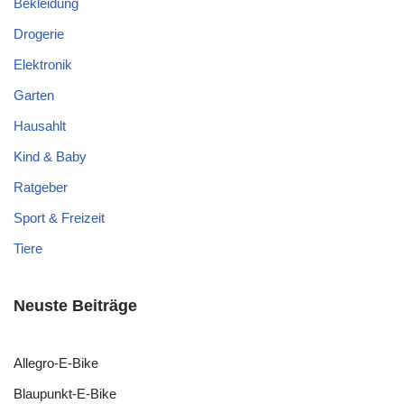
Bekleidung
Drogerie
Elektronik
Garten
Hausahlt
Kind & Baby
Ratgeber
Sport & Freizeit
Tiere
Neuste Beiträge
Allegro-E-Bike
Blaupunkt-E-Bike