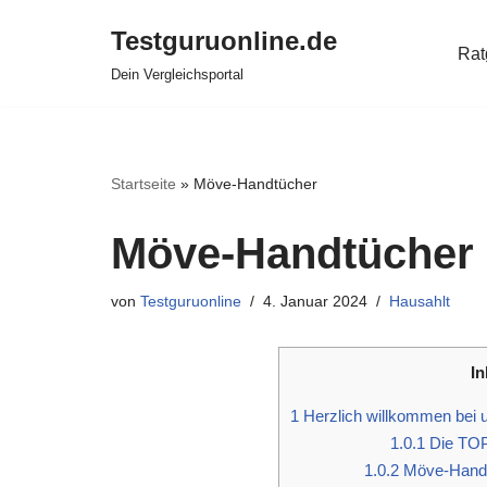
Testguruonline.de
Rat
Zum
Dein Vergleichsportal
Inhalt
springen
Startseite
»
Möve-Handtücher
Möve-Handtücher
von
Testguruonline
4. Januar 2024
Hausahlt
In
1
Herzlich willkommen bei 
1.0.1
Die TOP
1.0.2
Möve-Handtü