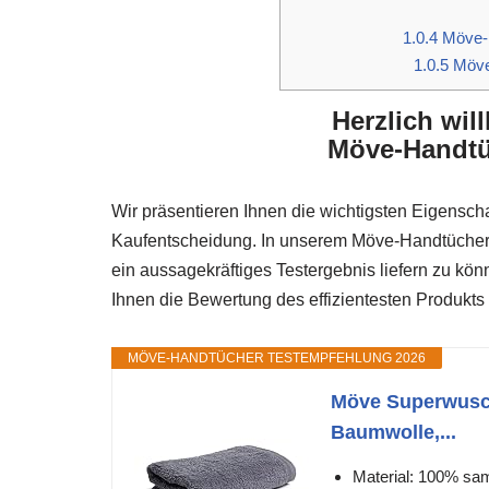
1.0.4
Möve-H
1.0.5
Möve
Herzlich wi
Möve-Handtüc
Wir präsentieren Ihnen die wichtigsten Eigenscha
Kaufentscheidung. In unserem Möve-Handtücher T
ein aussagekräftiges Testergebnis liefern zu k
Ihnen die Bewertung des effizientesten Produkts 
MÖVE-HANDTÜCHER TESTEMPFEHLUNG 2026
Möve Superwusch
Baumwolle,...
Material: 100% sa