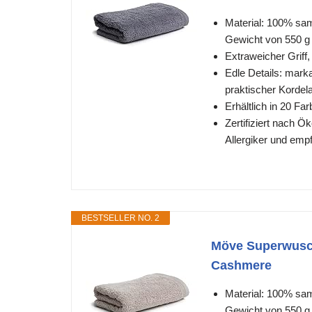
Material: 100% sa
Gewicht von 550 g
Extraweicher Griff
Edle Details: mark
praktischer Kordel
Erhältlich in 20 F
Zertifiziert nach Ö
Allergiker und emp
BESTSELLER NO. 2
Möve Superwusch
Cashmere
Material: 100% sa
Gewicht von 550 g