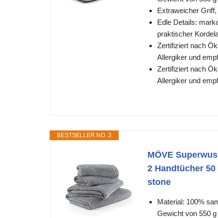
Extraweicher Griff
Edle Details: mark
praktischer Kordel
Zertifiziert nach Ö
Allergiker und emp
Zertifiziert nach Ö
Allergiker und emp
BESTSELLER NO. 3
MÖVE Superwusch
2 Handtücher 50
stone
Material: 100% sa
Gewicht von 550 g