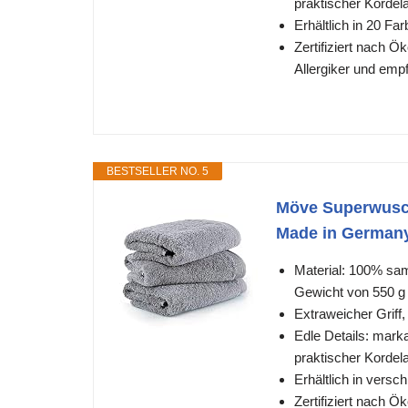
praktischer Kordel
Erhältlich in 20 F
Zertifiziert nach Ö
Allergiker und emp
BESTSELLER NO. 5
Möve Superwusch
Made in Germany
Material: 100% sa
Gewicht von 550 g
Extraweicher Griff
Edle Details: mark
praktischer Kordel
Erhältlich in vers
Zertifiziert nach Ö