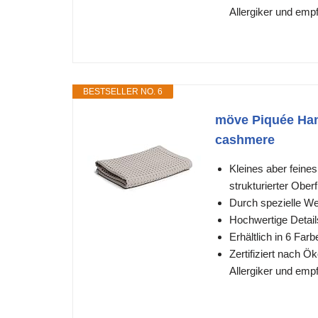
Allergiker und emp
BESTSELLER NO. 6
möve Piquée Han
cashmere
Kleines aber feines
strukturierter Ober
Durch spezielle We
Hochwertige Detai
Erhältlich in 6 Far
Zertifiziert nach Ö
Allergiker und emp