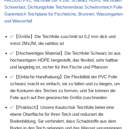
PALUDO PVC Teichfolie 2M X 2M, Schwarz HDPE Teichfolien
Schwerlast, Dichtungsfolie Teichmembran Schwimmteich Folie
Gartenteich Teichplane für Fischteiche, Brunnen, Wassergarten
und Wasserfall
✅【Größe】Die Teichfolie zuschnitt ist 0,2 mm dick und
misst 2Mx2M, die nahtlos ist
✅【Hochwertiges Material】Die Teichfolie Schwarz ist aus
hochwertigem HDPE hergestellt, das flexibel, sehr haltbar
und langlebig ist, sicher für Ihre Fische und Pflanzen
✅【Einfache Handhabung】Die Flexibilität der PVC Folie
schwarz macht es einfach, sie zu falten und zu biegen, um
die Konturen des Teiches zu formen, und Sie können die
Folie auch auf Ihre gewünschte Größe zuschneiden
✅【Praktisch】Unsere Kautschuk Teichfolie bietet eine
ebene Oberfläche für Ihren Teich und reduziert die
Bodenbildung. Sie verhindert, dass Schadstoffe aus dem
Boden in den Teich gelangen und das Wasser verunreinigen,