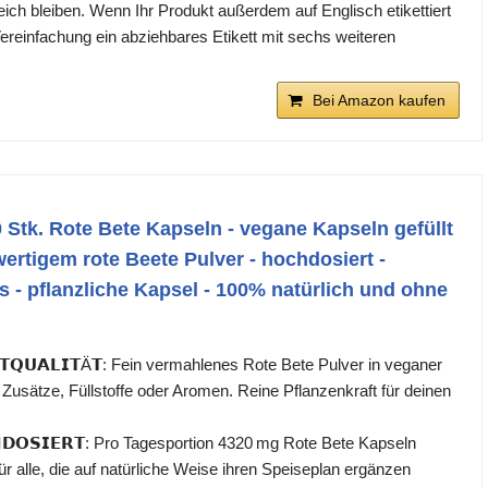
leich bleiben. Wenn Ihr Produkt außerdem auf Englisch etikettiert
 Vereinfachung ein abziehbares Etikett mit sechs weiteren
Bei Amazon kaufen
Stk. Rote Bete Kapseln - vegane Kapseln gefüllt
rtigem rote Beete Pulver - hochdosiert -
s - pflanzliche Kapsel - 100% natürlich und ohne
𝗦𝗧𝗤𝗨𝗔𝗟𝗜𝗧Ä𝗧: Fein vermahlenes Rote Bete Pulver in veganer
Zusätze, Füllstoffe oder Aromen. Reine Pflanzenkraft für deinen
𝗛𝗗𝗢𝗦𝗜𝗘𝗥𝗧: Pro Tagesportion 4320 mg Rote Bete Kapseln
für alle, die auf natürliche Weise ihren Speiseplan ergänzen