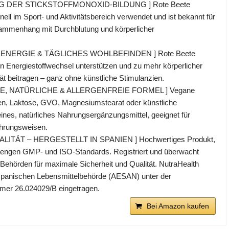
DER STICKSTOFFMONOXID-BILDUNG ] Rote Beete
ionell im Sport- und Aktivitätsbereich verwendet und ist bekannt für
sammenhang mit Durchblutung und körperlicher
 ENERGIE & TÄGLICHES WOHLBEFINDEN ] Rote Beete
 Energiestoffwechsel unterstützen und zu mehr körperlicher
tät beitragen – ganz ohne künstliche Stimulanzien.
NE, NATÜRLICHE & ALLERGENFREIE FORMEL ] Vegane
en, Laktose, GVO, Magnesiumstearat oder künstliche
eines, natürliches Nahrungsergänzungsmittel, geeignet für
hrungsweisen.
LITÄT – HERGESTELLT IN SPANIEN ] Hochwertiges Produkt,
strengen GMP- und ISO-Standards. Registriert und überwacht
Behörden für maximale Sicherheit und Qualität. NutraHealth
 spanischen Lebensmittelbehörde (AESAN) unter der
mer 26.024029/B eingetragen.
Bei Amazon kaufen