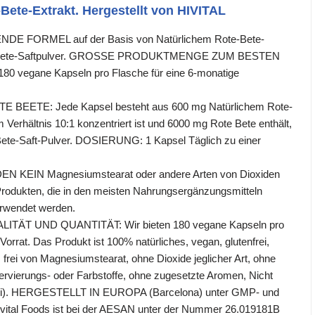
-Bete-Extrakt. Hergestellt von HIVITAL
E FORMEL auf der Basis von Natürlichem Rote-Bete-
e-Bete-Saftpulver. GROSSE PRODUKTMENGE ZUM BESTEN
180 vegane Kapseln pro Flasche für eine 6-monatige
E BEETE: Jede Kapsel besteht aus 600 mg Natürlichem Rote-
m Verhältnis 10:1 konzentriert ist und 6000 mg Rote Bete enthält,
ete-Saft-Pulver. DOSIERUNG: 1 Kapsel Täglich zu einer
 KEIN Magnesiumstearat oder andere Arten von Dioxiden
rodukten, die in den meisten Nahrungsergänzungsmitteln
rwendet werden.
TÄT UND QUANTITÄT: Wir bieten 180 vegane Kapseln pro
orrat. Das Produkt ist 100% natürliches, vegan, glutenfrei,
ei, frei von Magnesiumstearat, ohne Dioxide jeglicher Art, ohne
rvierungs- oder Farbstoffe, ohne zugesetzte Aromen, Nicht
ei). HERGESTELLT IN EUROPA (Barcelona) unter GMP- und
Hivital Foods ist bei der AESAN unter der Nummer 26.019181B