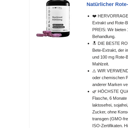
Natürlicher Rote
❤️ HERVORRAGEND
Extrakt und Rot
PREIS: Wir bieten 
Behandlung.
🔝 DIE BESTE ROT
Bete-Extrakt, der i
und 100 mg Rote-B
Mahlzeit.
⚠️ WIR VERWENDEN
oder chemischen P
anderer Marken ve
🌿 HÖCHSTE QUALI
Flasche, 6 Monate V
laktosefrei, sojafr
Zucker, ohne Konse
transgen (GMO-fr
ISO-Zertifikaten. 