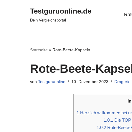
Testguruonline.de
Rat
Zum
Dein Vergleichsportal
Inhalt
springen
Startseite
»
Rote-Beete-Kapseln
Rote-Beete-Kapse
von
Testguruonline
10. Dezember 2023
Drogerie
In
1
Herzlich willkommen bei u
1.0.1
Die TOP 
1.0.2
Rote-Beete-K