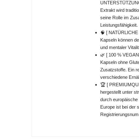
UNTERSTÜTZUNG 
Extrakt wird tradit
seine Rolle im Zu
Leistungsfähigkeit.
🧠 [ NATÜRLICHE
Kapseln können den
und mentaler Vitali
🌿 [ 100 % VEGA
Kapseln ohne Glut
Zusatzstoffe. Ein r
verschiedene Ernä
🏆 [ PREMIUMQUA
hergestellt unter 
durch europäische 
Europe ist bei der
Registrierungsnum