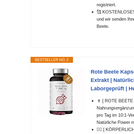
registriert.
🥰 KOSTENLOSES E
und wir senden I
Beete.
BESTSELLER NO. 2
Rote Beete Kapse
Extrakt | Natürli
Laborgeprüft | He
🍷 [ ROTE BEETE
Nahrungsergänzungs
pro Tag im 10:1-Ve
Natürliche Power m
🏃‍♂️ [ KÖRPER