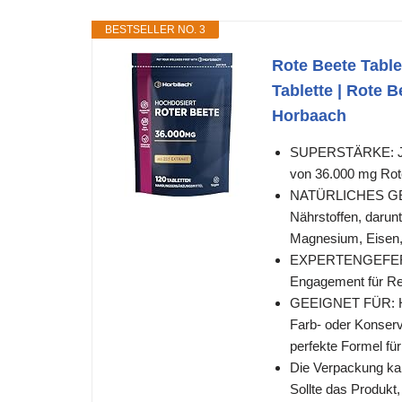
BESTSELLER NO. 3
Rote Beete Table
Tablette | Rote B
Horbaach
SUPERSTÄRKE: Jede
von 36.000 mg Roter
NATÜRLICHES GESU
Nährstoffen, darunt
Magnesium, Eisen, l
EXPERTENGEFERTIG
Engagement für Re
GEEIGNET FÜR: Hor
Farb- oder Konserv
perfekte Formel f
Die Verpackung kan
Sollte das Produkt,