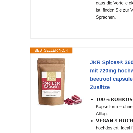
dass die Vorteile g
ist, finden Sie zur
Sprachen.
BESTSELLER NO. 4
JKR Spices® 360 
mit 720mg hochwe
beetroot capsule
Zusätze
𝟭𝟬𝟬 % 𝗥𝗢𝗛𝗞𝗢
Kapselform – ohne 
Alltag.
𝗩𝗘𝗚𝗔𝗡 & 𝗛𝗢𝗖
hochdosiert. Ideal 