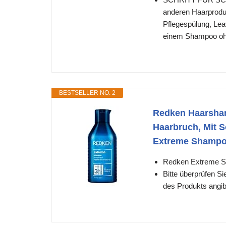
anderen Haarprodu
Pflegespülung, Lea
einem Shampoo ohn
BESTSELLER NO. 2
Redken Haarsham
Haarbruch, Mit S
Extreme Shampoo
Redken Extreme 
Bitte überprüfen S
des Produkts angib