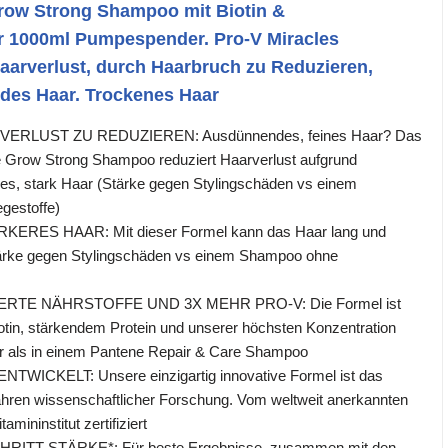
row Strong Shampoo mit Biotin &
er 1000ml Pumpespender. Pro-V Miracles
aarverlust, durch Haarbruch zu Reduzieren,
des Haar. Trockenes Haar
VERLUST ZU REDUZIEREN: Ausdünnendes, feines Haar? Das
te Grow Strong Shampoo reduziert Haarverlust aufgrund
ges, stark Haar (Stärke gegen Stylingschäden vs einem
gestoffe)
KERES HAAR: Mit dieser Formel kann das Haar lang und
ärke gegen Stylingschäden vs einem Shampoo ohne
TE NÄHRSTOFFE UND 3X MEHR PRO-V: Die Formel ist
iotin, stärkendem Protein und unserer höchsten Konzentration
r als in einem Pantene Repair & Care Shampoo
WICKELT: Unsere einzigartig innovative Formel ist das
hren wissenschaftlicher Forschung. Vom weltweit anerkannten
mininstitut zertifiziert
ITT STÄRKE*: Für beste Ergebnisse, zusammen mit den