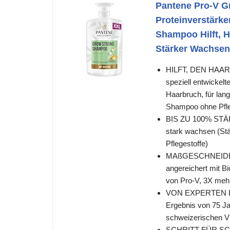
Pantene Pro-V G
Proteinverstärk
Shampoo Hilft, H
Stärker Wachsen
HILFT, DEN HAAR
speziell entwickel
Haarbruch, für lan
Shampoo ohne Pfle
BIS ZU 100% STÄR
stark wachsen (St
Pflegestoffe)
MAßGESCHNEIDER
angereichert mit B
von Pro-V, 3X meh
VON EXPERTEN ENT
Ergebnis von 75 Ja
schweizerischen Vita
SCHRITT FÜR SCHR