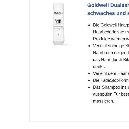
Goldwell Dualse
schwaches und z
Die Goldwell Haarp
Haarbedürfnisse mi
Produkte werden we
Verleiht sofortige
Haarbruch neigende
das Haar durch Bil
stärkt.
Verleiht dem Haar s
Die FadeStopFormul
Das Shampoo ins n
ausspülen.Für bes
massieren.