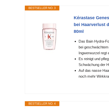
BESTSELLER NO. 3
Kérastase Genesi
bei Haarverlust 
80ml
Das Bain Hydra-Fort
bei geschwächtem u
Ingwerwurzel regt e
Es reinigt und pfle
Schwächung der Ha
Auf das nasse Haar
noch mehr Wirkkraf
BESTSELLER NO. 4