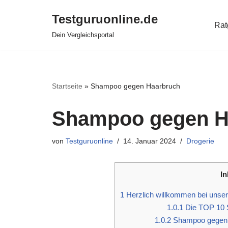
Testguruonline.de
Rat
Zum
Dein Vergleichsportal
Inhalt
springen
Startseite
»
Shampoo gegen Haarbruch
Shampoo gegen H
von
Testguruonline
14. Januar 2024
Drogerie
In
1
Herzlich willkommen bei unse
1.0.1
Die TOP 10 
1.0.2
Shampoo gegen H