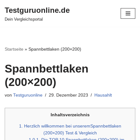
Testguruonline.de
Zum
Dein Vergleichsportal
Inhalt
springen
Startseite
»
Spannbettlaken (200×200)
Spannbettlaken
(200×200)
von
Testguruonline
29. Dezember 2023
Hausahlt
Inhaltsverzeichnis
1.
Herzlich willkommen bei unseremSpannbettlaken
(200×200) Test & Vergleich
1.0.1.
Die TOP 10 Spannbettlaken (200×200) im