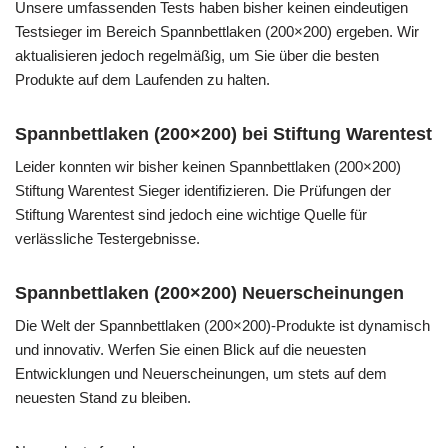
Unsere umfassenden Tests haben bisher keinen eindeutigen
Testsieger im Bereich Spannbettlaken (200×200) ergeben. Wir
aktualisieren jedoch regelmäßig, um Sie über die besten
Produkte auf dem Laufenden zu halten.
Spannbettlaken (200×200) bei Stiftung Warentest
Leider konnten wir bisher keinen Spannbettlaken (200×200)
Stiftung Warentest Sieger identifizieren. Die Prüfungen der
Stiftung Warentest sind jedoch eine wichtige Quelle für
verlässliche Testergebnisse.
Spannbettlaken (200×200) Neuerscheinungen
Die Welt der Spannbettlaken (200×200)-Produkte ist dynamisch
und innovativ. Werfen Sie einen Blick auf die neuesten
Entwicklungen und Neuerscheinungen, um stets auf dem
neuesten Stand zu bleiben.