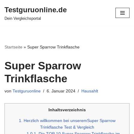
Testguruonline.de
Zum
Dein Vergleichsportal
Inhalt
springen
Startseite
»
Super Sparrow Trinkflasche
Super Sparrow
Trinkflasche
von
Testguruonline
6. Januar 2024
Hausahlt
Inhaltsverzeichnis
1.
Herzlich willkommen bei unseremSuper Sparrow
Trinkflasche Test & Vergleich
1.0.1.
Die TOP 10 Super Sparrow Trinkflasche im