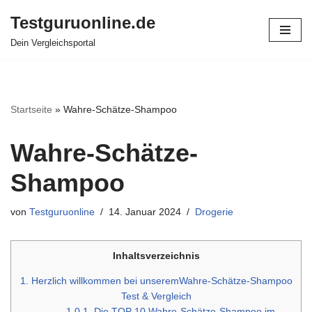
Testguruonline.de
Zum
Dein Vergleichsportal
Inhalt
springen
Startseite
»
Wahre-Schätze-Shampoo
Wahre-Schätze-
Shampoo
von
Testguruonline
14. Januar 2024
Drogerie
Inhaltsverzeichnis
1.
Herzlich willkommen bei unseremWahre-Schätze-Shampoo
Test & Vergleich
1.0.1.
Die TOP 10 Wahre-Schätze-Shampoo im