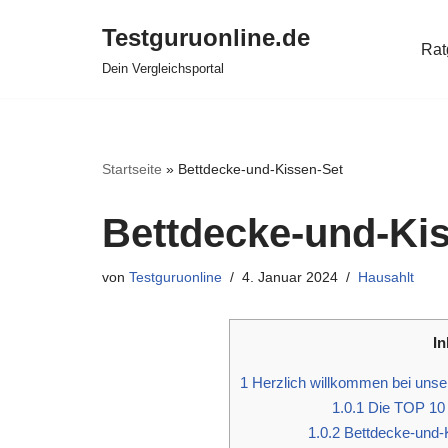
Testguruonline.de
Rat
Zum
Dein Vergleichsportal
Inhalt
springen
Startseite
»
Bettdecke-und-Kissen-Set
Bettdecke-und-Ki
von
Testguruonline
4. Januar 2024
Hausahlt
In
1
Herzlich willkommen bei unse
1.0.1
Die TOP 10 
1.0.2
Bettdecke-und-K