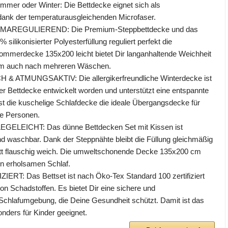
mmer oder Winter: Die Bettdecke eignet sich als
ank der temperaturausgleichenden Microfaser.
MAREGULIEREND: Die Premium-Steppbettdecke und das
 silikonisierter Polyesterfüllung reguliert perfekt die
Sommerdecke 135x200 leicht bietet Dir langanhaltende Weichheit
orm auch nach mehreren Wäschen.
 ATMUNGSAKTIV: Die allergikerfreundliche Winterdecke ist
iker Bettdecke entwickelt worden und unterstützt eine entspannte
st die kuschelige Schlafdecke die ideale Übergangsdecke für
de Personen.
LEICHT: Das dünne Bettdecken Set mit Kissen ist
nd waschbar. Dank der Steppnähte bleibt die Füllung gleichmäßig
ett flauschig weich. Die umweltschonende Decke 135x200 cm
en erholsamen Schlaf.
RT: Das Bettset ist nach Öko-Tex Standard 100 zertifiziert
 von Schadstoffen. Es bietet Dir eine sichere und
Schlafumgebung, die Deine Gesundheit schützt. Damit ist das
nders für Kinder geeignet.