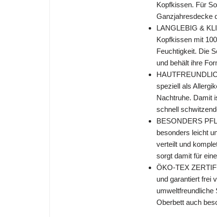
Kopfkissen. Für So
Ganzjahresdecke d
LANGLEBIG & KLI
Kopfkissen mit 100%
Feuchtigkeit. Die 
und behält ihre F
HAUTFREUNDLICH &
speziell als Allerg
Nachtruhe. Damit i
schnell schwitzen
BESONDERS PFLEGE
besonders leicht u
verteilt und kompl
sorgt damit für ein
ÖKO-TEX ZERTIFIZIE
und garantiert frei
umweltfreundliche 
Oberbett auch beso