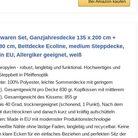
Bei Amazon kaufen
twaren Set, Ganzjahresdecke 135 x 200 cm +
 80 cm, Bettdecke Ecoline, medium Steppdecke,
n EU, Allergiker geeignet, weiß
opylen - robust, langlebig und funktional. Hochwertiges und
ppbett in Pfeiffenoptik
hte: 100% Polyester, leichte Sommerdecke mit geringem
r.). Gesamtgewicht pro Decke 830 gr. Kopfkissen mit mittlerem
r.). Gesamtgewicht des Kissens: 855 gr
is 40 Grad, trocknergeeignet (schonend, 1 Punkt). Nach dem
durchtrocknen und danach kurz und kräftig aufschütteln
en: Made in EU mit modernster Produktionstechnologie
weißte Nähte ohne lästige Faden, langlebig und recycelbar. Keine
n klare Ecken für ein einfaches Beziehen und perfekten Sitz der