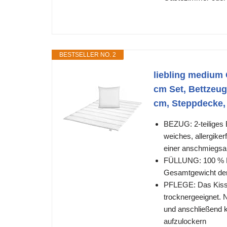
BESTSELLER NO. 2
liebling medium
cm Set, Bettzeug
cm, Steppdecke,
BEZUG: 2-teiliges 
weiches, allergike
einer anschmiegsam
FÜLLUNG: 100 % Pol
Gesamtgewicht der 
PFLEGE: Das Kisse
trocknergeeignet. 
und anschließend k
aufzulockern