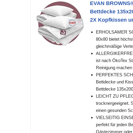
EVAN BROWNS® Be
Bettdecke 135x20
2X Kopfkissen u
ERHOLSAMER SCHLA
80x80 bietet höchs
gleichmäßige Vertei
ALLERGIKERFREU
ist nach ÖkoTex Sta
Reinigung machen B
PERFEKTES SCHLAF
Bettdecke und Kiss
Bettdecke 135x200 
LEICHT ZU PFLEGE
trocknergeeignet. S
einen gesunden Sch
VIELSEITIG EINSET
perfekt für jeden B
Gästezimmer oder 