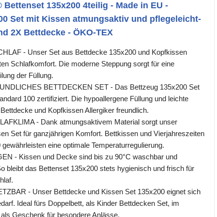
ttenset 135x200 4teilig - Made in EU -
0 Set mit Kissen atmungsaktiv und pflegeleicht-
nd 2X Bettdecke - ÖKO-TEX
F - Unser Set aus Bettdecke 135x200 und Kopfkissen
ten Schlafkomfort. Die moderne Steppung sorgt für eine
lung der Füllung.
NDLICHES BETTDECKEN SET - Das Bettzeug 135x200 Set
ndard 100 zertifiziert. Die hypoallergene Füllung und leichte
ettdecke und Kopfkissen Allergiker freundlich.
KLIMA - Dank atmungsaktivem Material sorgt unser
en Set für ganzjährigen Komfort. Bettkissen und Vierjahreszeiten
gewährleisten eine optimale Temperaturregulierung.
N - Kissen und Decke sind bis zu 90°C waschbar und
o bleibt das Bettenset 135x200 stets hygienisch und frisch für
laf.
ZBAR - Unser Bettdecke und Kissen Set 135x200 eignet sich
edarf. Ideal fürs Doppelbett, als Kinder Bettdecken Set, im
als Geschenk für besondere Anlässe.