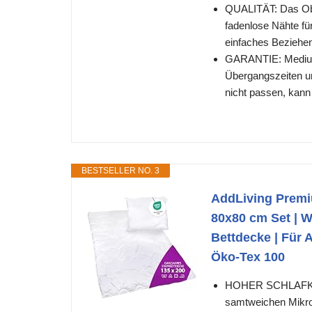
QUALITÄT: Das Obe
fadenlose Nähte für
einfaches Beziehen
GARANTIE: Medium-
Übergangszeiten u
nicht passen, kann
BESTSELLER NO. 3
AddLiving Premi
80x80 cm Set | W
Bettdecke | Für A
Öko-Tex 100
HOHER SCHLAFKOMF
samtweichen Mikro