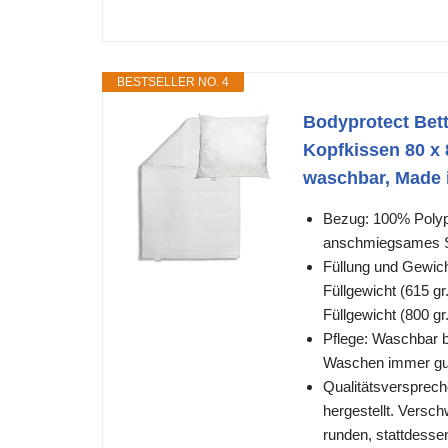
BESTSELLER NO. 4
Bodyprotect Bet
Kopfkissen 80 x
waschbar, Made i
Bezug: 100% Polypr
anschmiegsames Ste
Füllung und Gewic
Füllgewicht (615 g
Füllgewicht (800 g
Pflege: Waschbar b
Waschen immer gut 
Qualitätsversprech
hergestellt. Versch
runden, stattdesse