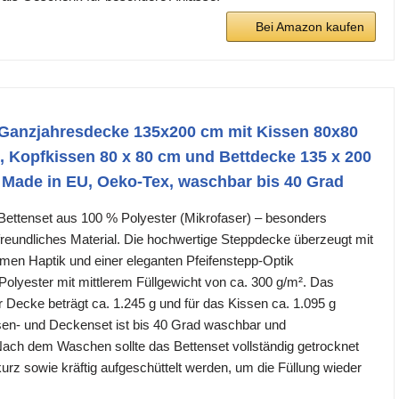
Bei Amazon kaufen
 Ganzjahresdecke 135x200 cm mit Kissen 80x80
, Kopfkissen 80 x 80 cm und Bettdecke 135 x 200
 Made in EU, Oeko-Tex, waschbar bis 40 Grad
Bettenset aus 100 % Polyester (Mikrofaser) – besonders
rfreundliches Material. Die hochwertige Steppdecke überzeugt mit
en Haptik und einer eleganten Pfeifenstepp-Optik
yester mit mittlerem Füllgewicht von ca. 300 g/m². Das
Decke beträgt ca. 1.245 g und für das Kissen ca. 1.095 g
n- und Deckenset ist bis 40 Grad waschbar und
Nach dem Waschen sollte das Bettenset vollständig getrocknet
urz sowie kräftig aufgeschüttelt werden, um die Füllung wieder