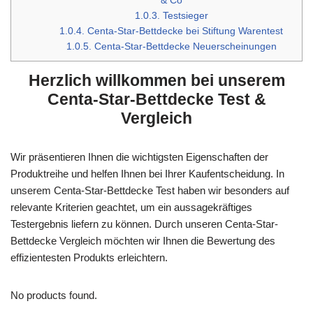
& Co
1.0.3.
Testsieger
1.0.4.
Centa-Star-Bettdecke bei Stiftung Warentest
1.0.5.
Centa-Star-Bettdecke Neuerscheinungen
Herzlich willkommen bei unserem
Centa-Star-Bettdecke Test &
Vergleich
Wir präsentieren Ihnen die wichtigsten Eigenschaften der
Produktreihe und helfen Ihnen bei Ihrer Kaufentscheidung. In
unserem Centa-Star-Bettdecke Test haben wir besonders auf
relevante Kriterien geachtet, um ein aussagekräftiges
Testergebnis liefern zu können. Durch unseren Centa-Star-
Bettdecke Vergleich möchten wir Ihnen die Bewertung des
effizientesten Produkts erleichtern.
No products found.