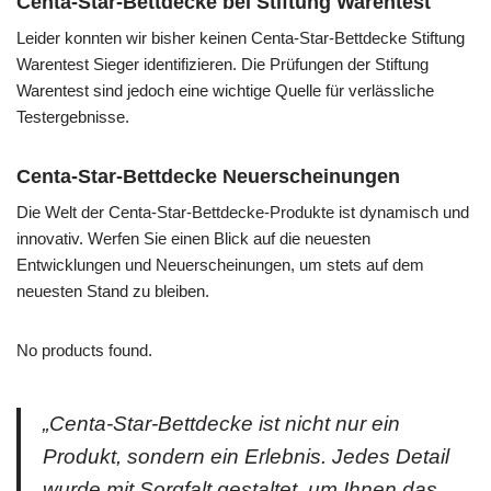
Centa-Star-Bettdecke bei Stiftung Warentest
Leider konnten wir bisher keinen Centa-Star-Bettdecke Stiftung
Warentest Sieger identifizieren. Die Prüfungen der Stiftung
Warentest sind jedoch eine wichtige Quelle für verlässliche
Testergebnisse.
Centa-Star-Bettdecke Neuerscheinungen
Die Welt der Centa-Star-Bettdecke-Produkte ist dynamisch und
innovativ. Werfen Sie einen Blick auf die neuesten
Entwicklungen und Neuerscheinungen, um stets auf dem
neuesten Stand zu bleiben.
No products found.
„Centa-Star-Bettdecke ist nicht nur ein
Produkt, sondern ein Erlebnis. Jedes Detail
wurde mit Sorgfalt gestaltet, um Ihnen das