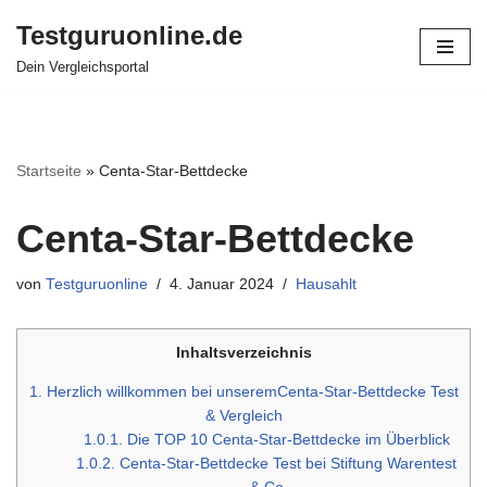
Testguruonline.de
Zum
Dein Vergleichsportal
Inhalt
springen
Startseite
»
Centa-Star-Bettdecke
Centa-Star-Bettdecke
von
Testguruonline
4. Januar 2024
Hausahlt
Inhaltsverzeichnis
1.
Herzlich willkommen bei unseremCenta-Star-Bettdecke Test
& Vergleich
1.0.1.
Die TOP 10 Centa-Star-Bettdecke im Überblick
1.0.2.
Centa-Star-Bettdecke Test bei Stiftung Warentest