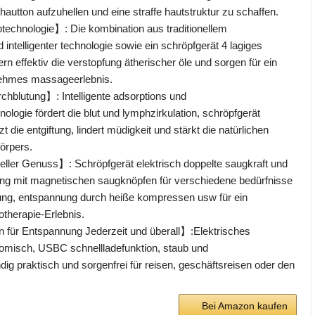
hautton aufzuhellen und eine straffe hautstruktur zu schaffen.
echnologie】: Die kombination aus traditionellem
intelligenter technologie sowie ein schröpfgerät 4 lagiges
dern effektiv die verstopfung ätherischer öle und sorgen für ein
ehmes massageerlebnis.
rchblutung】: Intelligente adsorptions und
logie fördert die blut und lymphzirkulation, schröpfgerät
zt die entgiftung, lindert müdigkeit und stärkt die natürlichen
örpers.
eller Genuss】: Schröpfgerät elektrisch doppelte saugkraft und
ung mit magnetischen saugknöpfen für verschiedene bedürfnisse
ung, entspannung durch heiße kompressen usw für ein
otherapie-Erlebnis.
 für Entspannung Jederzeit und überall】:Elektrisches
omisch, USBC schnellladefunktion, staub und
dig praktisch und sorgenfrei für reisen, geschäftsreisen oder den
Bei Amazon kaufen