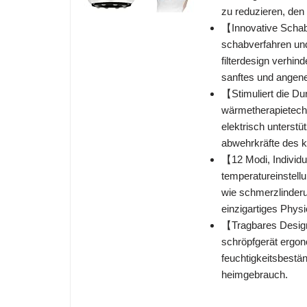
zu reduzieren, den 
【Innovative Schabt
schabverfahren und 
filterdesign verhin
sanftes und angen
【Stimuliert die Du
wärmetherapietechno
elektrisch unterstüt
abwehrkräfte des k
【12 Modi, Individu
temperatureinstell
wie schmerzlinder
einzigartiges Physi
【Tragbares Design
schröpfgerät ergon
feuchtigkeitsbestän
heimgebrauch.