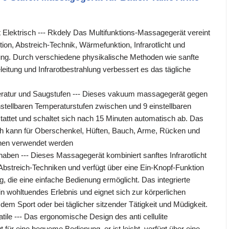
t Elektrisch --- Rkdely Das Multifunktions-Massagegerät vereint
ion, Abstreich-Technik, Wärmefunktion, Infrarotlicht und
ng. Durch verschiedene physikalische Methoden wie sanfte
eitung und Infrarotbestrahlung verbessert es das tägliche
ratur und Saugstufen --- Dieses vakuum massagegerät gegen
 einstellbaren Temperaturstufen zwischen und 9 einstellbaren
attet und schaltet sich nach 15 Minuten automatisch ab. Das
ch kann für Oberschenkel, Hüften, Bauch, Arme, Rücken und
nen verwendet werden
chaben --- Dieses Massagegerät kombiniert sanftes Infrarotlicht
bstreich-Techniken und verfügt über eine Ein-Knopf-Funktion
, die eine einfache Bedienung ermöglicht. Das integrierte
t ein wohltuendes Erlebnis und eignet sich zur körperlichen
em Sport oder bei täglicher sitzender Tätigkeit und Müdigkeit.
tatile --- Das ergonomische Design des anti cellulite
für eine bequeme Bedienung, er ist leicht, verfügt über eine