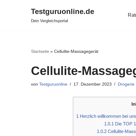
Testguruonline.de
Rat
Zum
Dein Vergleichsportal
Inhalt
springen
Startseite
»
Cellulite-Massagegerät
Cellulite-Massage
von
Testguruonline
17. Dezember 2023
Drogerie
In
1
Herzlich willkommen bei uns
1.0.1
Die TOP 10
1.0.2
Cellulite-Mass