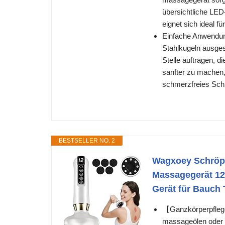
übersichtliche LED-
eignet sich ideal 
Einfache Anwendung
Stahlkugeln ausges
Stelle auftragen, 
sanfter zu machen,
schmerzfreies Schr
BESTSELLER NO. 2
Wagxoey Schröpfg
Massagegerät 12
Gerät für Bauch 
【Ganzkörperpflege
massageölen oder f