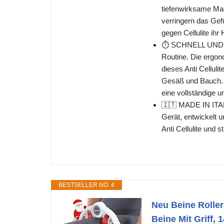
tiefenwirksame Mas
verringern das Gefü
gegen Cellulite ih
⏱️ SCHNELL UND E
Routine. Die ergon
dieses Anti Cellul
Gesäß und Bauch. 
eine vollständige 
🇮🇹 MADE IN ITA
Gerät, entwickelt u
Anti Cellulite und 
BESTSELLER NO. 4
Neu Beine Roller
Beine Mit Griff, 