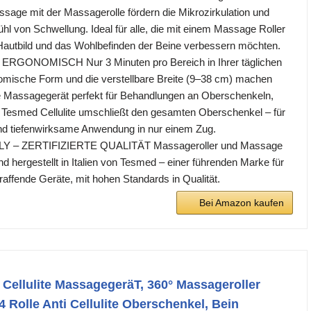
sage mit der Massagerolle fördern die Mikrozirkulation und
hl von Schwellung. Ideal für alle, die mit einem Massage Roller
r Hautbild und das Wohlbefinden der Beine verbessern möchten.
RGONOMISCH Nur 3 Minuten pro Bereich in Ihrer täglichen
omische Form und die verstellbare Breite (9–38 cm) machen
ite Massagegerät perfekt für Behandlungen an Oberschenkeln,
Tesmed Cellulite umschließt den gesamten Oberschenkel – für
und tiefenwirksame Anwendung in nur einem Zug.
LY – ZERTIFIZIERTE QUALITÄT Massageroller und Massage
nd hergestellt in Italien von Tesmed – einer führenden Marke für
straffende Geräte, mit hohen Standards in Qualität.
Bei Amazon kaufen
 Cellulite MassagegeräT, 360° Massageroller
14 Rolle Anti Cellulite Oberschenkel, Bein