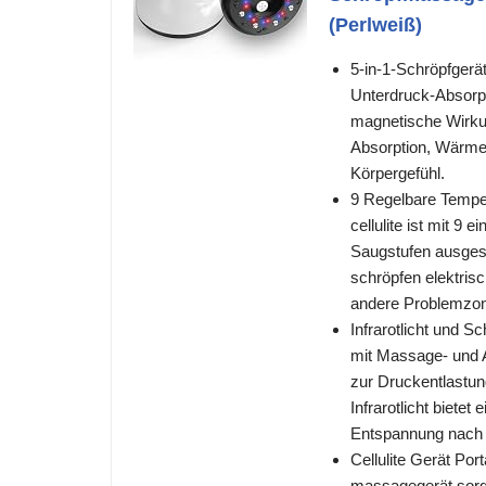
(Perlweiß)
5-in-1-Schröpfgerä
Unterdruck-Absorpt
magnetische Wirku
Absorption, Wärmel
Körpergefühl.
9 Regelbare Tempe
cellulite ist mit 9
Saugstufen ausgest
schröpfen elektris
andere Problemzo
Infrarotlicht und S
mit Massage- und A
zur Druckentlastung
Infrarotlicht biete
Entspannung nach d
Cellulite Gerät Por
massagegerät sorgt 