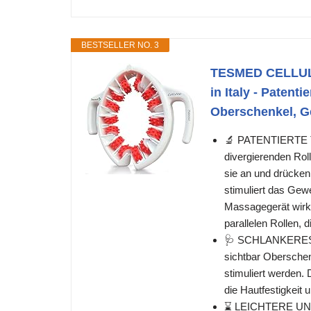
BESTSELLER NO. 3
TESMED CELLULIT
in Italy - Patent
Oberschenkel, G
🔬 PATENTIERTE 
divergierenden Rol
sie an und drücke
stimuliert das Gewe
Massagegerät wirkl
parallelen Rollen, d
🩺 SCHLANKERES
sichtbar Obersche
stimuliert werden
die Hautfestigkeit 
⌛ LEICHTERE UND 