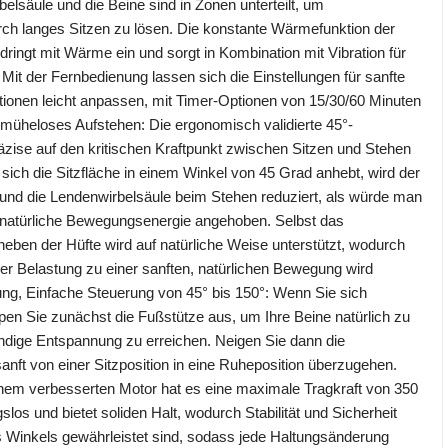
lsäule und die Beine sind in Zonen unterteilt, um
h langes Sitzen zu lösen. Die konstante Wärmefunktion der
ringt mit Wärme ein und sorgt in Kombination mit Vibration für
Mit der Fernbedienung lassen sich die Einstellungen für sanfte
ationen leicht anpassen, mit Timer-Optionen von 15/30/60 Minuten
 müheloses Aufstehen: Die ergonomisch validierte 45°-
räzise auf den kritischen Kraftpunkt zwischen Sitzen und Stehen
ich die Sitzfläche in einem Winkel von 45 Grad anhebt, wird der
 und die Lendenwirbelsäule beim Stehen reduziert, als würde man
 natürliche Bewegungsenergie angehoben. Selbst das
eben der Hüfte wird auf natürliche Weise unterstützt, wodurch
er Belastung zu einer sanften, natürlichen Bewegung wird
ng, Einfache Steuerung von 45° bis 150°: Wenn Sie sich
pen Sie zunächst die Fußstütze aus, um Ihre Beine natürlich zu
ändige Entspannung zu erreichen. Neigen Sie dann die
nft von einer Sitzposition in eine Ruheposition überzugehen.
inem verbesserten Motor hat es eine maximale Tragkraft von 350
gslos und bietet soliden Halt, wodurch Stabilität und Sicherheit
s Winkels gewährleistet sind, sodass jede Haltungsänderung