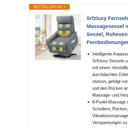
BESTSELLER NO. 2
Srfzluxy Fernseh
Massagesessel m
Sessel, Ruheses
Fernbedienunge
Intelligente Anpas
Srfzluxy-Sessels u
mit einem Verstellb
durchdachtes Erleb
stützen, gefolgt vo
und den Rücken anp
Massage- und Heizf
8-Punkt-Massage &
Schultern, Rücken,
Vibrationsmassage
Verspannungen zu 