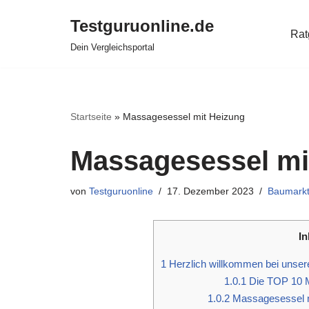
Testguruonline.de
Rat
Zum
Dein Vergleichsportal
Inhalt
springen
Startseite
»
Massagesessel mit Heizung
Massagesessel mi
von
Testguruonline
17. Dezember 2023
Baumark
In
1
Herzlich willkommen bei unser
1.0.1
Die TOP 10 M
1.0.2
Massagesessel mi