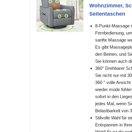
Wohnzimmer, Sch
Seitentaschen
8-Punkt-Massage mi
Fernbedienung, um 
sanfte Massage wer
Es gibt Massagepla
den Beinen, und S
Sie können auch di
360° Drehbarer Sc
Sie nicht nur mit 
360 ° volle Ansich
wieder müde fühlen
sofort in den Liege
jedes Mal, wenn Si
Belastbarkeit von
Stilvolle Wahl für
Entspannen in Ihre
Wahl! Er ist die pe