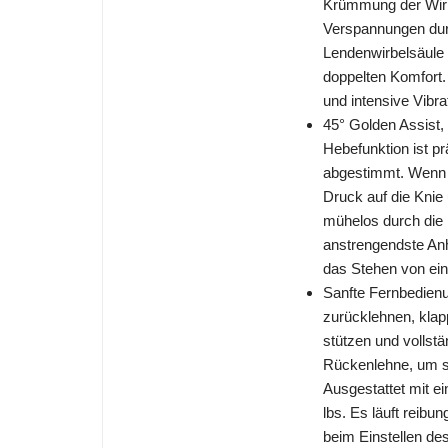
Krümmung der Wirbe
Verspannungen durc
Lendenwirbelsäule d
doppelten Komfort. 
und intensive Vibr
45° Golden Assist,
Hebefunktion ist p
abgestimmt. Wenn s
Druck auf die Knie
mühelos durch die
anstrengendste Anh
das Stehen von ein
Sanfte Fernbedienu
zurücklehnen, klap
stützen und vollst
Rückenlehne, um sa
Ausgestattet mit e
lbs. Es läuft reibun
beim Einstellen de