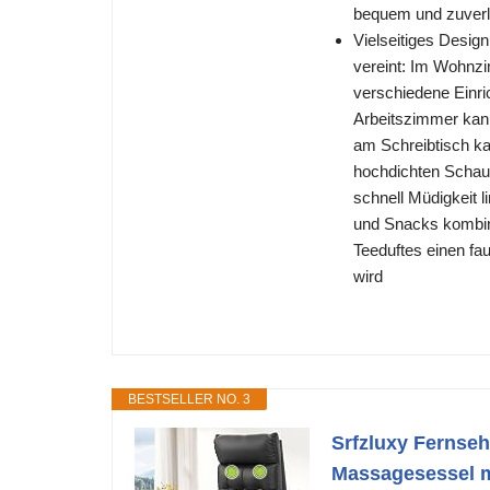
bequem und zuverlä
Vielseitiges Desig
vereint: Im Wohnzi
verschiedene Einri
Arbeitszimmer kan
am Schreibtisch ka
hochdichten Schau
schnell Müdigkeit l
und Snacks kombini
Teeduftes einen fa
wird
BESTSELLER NO. 3
Srfzluxy Fernseh
Massagesessel m