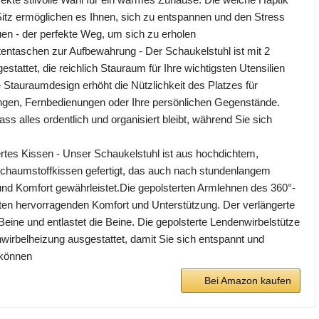
tz ermöglichen es Ihnen, sich zu entspannen und den Stress
n - der perfekte Weg, um sich zu erholen
itentaschen zur Aufbewahrung - Der Schaukelstuhl ist mit 2
stattet, die reichlich Stauraum für Ihre wichtigsten Utensilien
e Stauraumdesign erhöht die Nützlichkeit des Platzes für
tungen, Fernbedienungen oder Ihre persönlichen Gegenstände.
ass alles ordentlich und organisiert bleibt, während Sie sich
rtes Kissen - Unser Schaukelstuhl ist aus hochdichtem,
chaumstoffkissen gefertigt, das auch nach stundenlangem
 und Komfort gewährleistet.Die gepolsterten Armlehnen des 360°-
ten hervorragenden Komfort und Unterstützung. Der verlängerte
Beine und entlastet die Beine. Die gepolsterte Lendenwirbelstütze
nwirbelheizung ausgestattet, damit Sie sich entspannt und
können
Bei Amazon kaufen