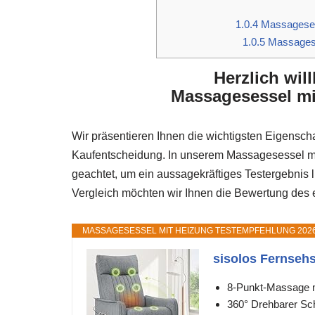
1.0.4
Massagesess
1.0.5
Massagese
Herzlich wi
Massagesessel mi
Wir präsentieren Ihnen die wichtigsten Eigenscha
Kaufentscheidung. In unserem Massagesessel mit
geachtet, um ein aussagekräftiges Testergebnis
Vergleich möchten wir Ihnen die Bewertung des ef
MASSAGESESSEL MIT HEIZUNG TESTEMPFEHLUNG 202
sisolos Fernsehs
8-Punkt-Massage mi
360° Drehbarer Sch