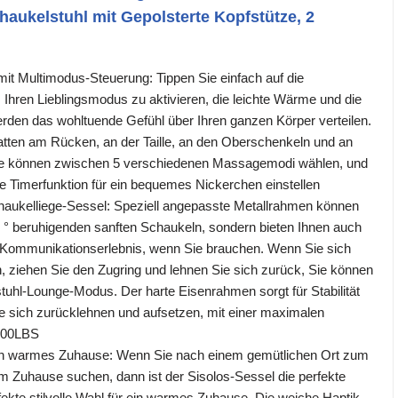
aukelstuhl mit Gepolsterte Kopfstütze, 2
t Multimodus-Steuerung: Tippen Sie einfach auf die
Ihren Lieblingsmodus zu aktivieren, die leichte Wärme und die
den das wohltuende Gefühl über Ihren ganzen Körper verteilen.
tten am Rücken, an der Taille, an den Oberschenkeln und an
ie können zwischen 5 verschiedenen Massagemodi wählen, und
e Timerfunktion für ein bequemes Nickerchen einstellen
haukelliege-Sessel: Speziell angepasste Metallrahmen können
30 ° beruhigenden sanften Schaukeln, sondern bieten Ihnen auch
t Kommunikationserlebnis, wenn Sie brauchen. Wenn Sie sich
, ziehen Sie den Zugring und lehnen Sie sich zurück, Sie können
stuhl-Lounge-Modus. Der harte Eisenrahmen sorgt für Stabilität
e sich zurücklehnen und aufsetzen, mit einer maximalen
 300LBS
 ein warmes Zuhause: Wenn Sie nach einem gemütlichen Ort zum
m Zuhause suchen, dann ist der Sisolos-Sessel die perfekte
rfekte stilvolle Wahl für ein warmes Zuhause. Die weiche Haptik