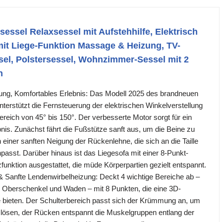
sessel Relaxsessel mit Aufstehhilfe, Elektrisch
it Liege-Funktion Massage & Heizung, TV-
sel, Polstersessel, Wohnzimmer-Sessel mit 2
n
sung, Komfortables Erlebnis: Das Modell 2025 des brandneuen
nterstützt die Fernsteuerung der elektrischen Winkelverstellung
ereich von 45° bis 150°. Der verbesserte Motor sorgt für ein
nis. Zunächst fährt die Fußstütze sanft aus, um die Beine zu
n einer sanften Neigung der Rückenlehne, die sich an die Taille
asst. Darüber hinaus ist das Liegesofa mit einer 8-Punkt-
unktion ausgestattet, die müde Körperpartien gezielt entspannt.
 Sanfte Lendenwirbelheizung: Deckt 4 wichtige Bereiche ab –
 Oberschenkel und Waden – mit 8 Punkten, die eine 3D-
 bieten. Der Schulterbereich passt sich der Krümmung an, um
lösen, der Rücken entspannt die Muskelgruppen entlang der