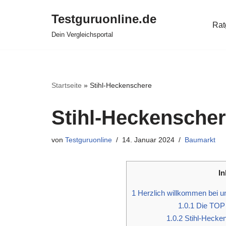
Testguruonline.de
Rat
Zum
Dein Vergleichsportal
Inhalt
springen
Startseite
»
Stihl-Heckenschere
Stihl-Heckensche
von
Testguruonline
14. Januar 2024
Baumarkt
In
1
Herzlich willkommen bei u
1.0.1
Die TOP 
1.0.2
Stihl-Hecken