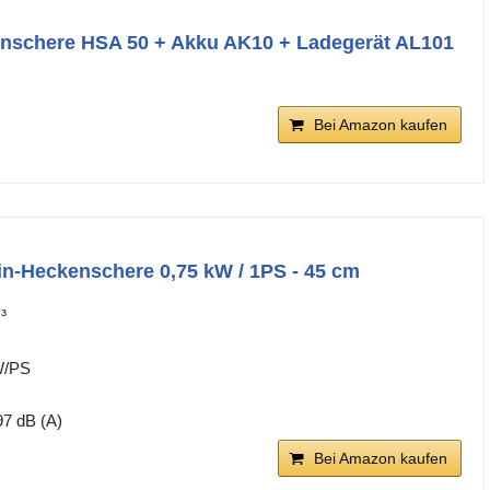
enschere HSA 50 + Akku AK10 + Ladegerät AL101
Bei Amazon kaufen
in-Heckenschere 0,75 kW / 1PS - 45 cm
³
m
kW/PS
97 dB (A)
Bei Amazon kaufen