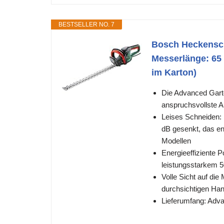
BESTSELLER NO. 7
Bosch Heckensch
Messerlänge: 65
im Karton)
Die Advanced Garte
anspruchsvollste 
Leises Schneiden: 
dB gesenkt, das en
Modellen
Energieeffiziente 
leistungsstarkem 5
Volle Sicht auf di
durchsichtigen Hand
Lieferumfang: Adv